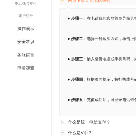
网页下单直充电话钱包
电话钱包支付
账户积分
●
步骤一：
在电话钱包官网首页导航选择
操作演示
●
步骤二：
选择一种购买方式，单击上
安全常识
客服留言
●
步骤三：
输入缴费电话或手机号码，
申请加盟
●
步骤四：
根据页面提示，拨打热线号
●
步骤五：
充值成功后，可登录电话钱
什么是统一电信支付？
什么是V币？