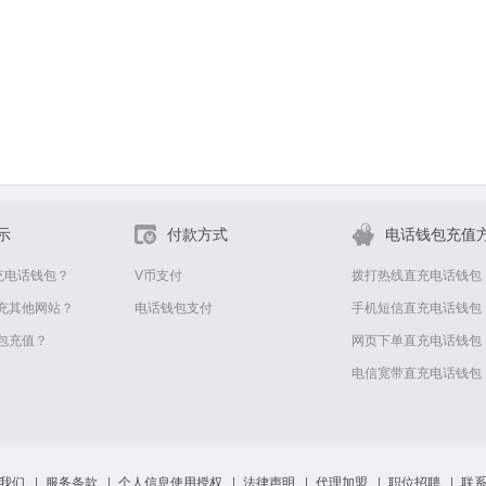
示
付款方式
电话钱包充值
充电话钱包？
V币支付
拨打热线直充电话钱包
充其他网站？
电话钱包支付
手机短信直充电话钱包
包充值？
网页下单直充电话钱包
电信宽带直充电话钱包
我们
服务条款
个人信息使用授权
法律声明
代理加盟
职位招聘
联