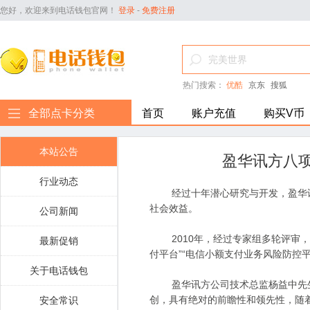
您好，欢迎来到电话钱包官网！
登录
-
免费注册
热门搜索：
优酷
京东
搜狐
全部点卡分类
首页
账户充值
购买V币
本站公告
盈华讯方八
行业动态
经过十年潜心研究与开发，盈华讯
社会效益。
公司新闻
2010年，经过专家组多轮评审，
最新促销
付平台”“电信小额支付业务风险防控平
关于电话钱包
盈华讯方公司技术总监杨益中先生
创，具有绝对的前瞻性和领先性，随
安全常识