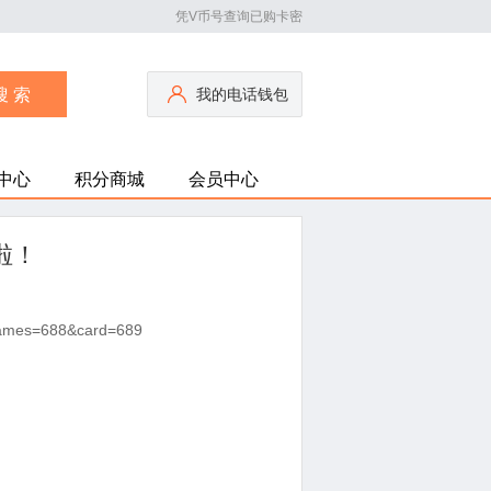
凭V币号查询已购卡密
我的电话钱包
中心
积分商城
会员中心
啦！
tGames=688&card=689