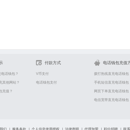
示
付款方式
电话钱包充值
充电话钱包？
V币支付
拨打热线直充电话钱包
充其他网站？
电话钱包支付
手机短信直充电话钱包
包充值？
网页下单直充电话钱包
电信宽带直充电话钱包
我们
服务条款
个人信息使用授权
法律声明
代理加盟
职位招聘
联