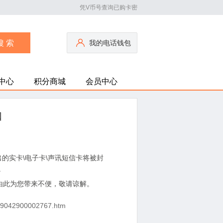
凭V币号查询已购卡密
我的电话钱包
中心
积分商城
会员中心
知
的实卡\电子卡\声讯短信卡将被封
。
由此为您带来不便，敬请谅解。
009042900002767.htm